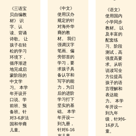
《中文》
《三语宝
《语文》
使用汉办
贝自编教
使用国内
规定的针
材》 识
小学同步
对海外华
字、认
教材。 以
裔的教
读、背诵
及丰富的
材。 我们
诗歌。 让
配套练
强调汉字
孩子在轻
习、阶段
笔画、偏
松的学习
测试，高
旁部首的
环境下，
强度高要
学习，要
循序渐进
求。从听
求孩子具
地完成启
说读写全
备认字和
蒙阶段的
方位提高
写字的能
中文学
孩子的语
力，为日
习。 本学
言理解和
后的进阶
年开设开
表达能
学习打下
口说、学
力。 本学
坚实的基
前班、预
年开设一
础。 本学
备班。针
到九年
年开设一
对3-6岁法
级，针对6-
到九册，
国和华裔
16岁儿
针对6-16
儿童。
童。
岁儿童。